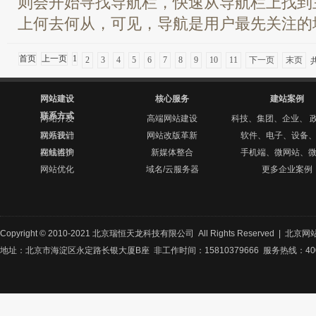
则会开始寻找导航栏，快速从导航栏上找到
上何去何从，可见，导航是用户最先关注的地
首页
上一页
1
2
3
4
5
6
7
8
9
10
11
下一页
末页
网站建设
核心服务
建站案例
联系方式
网站开发
高端网站建设
科技、集团、企业、 
网站设计
联系我们
网站改版革新
软件、电子、设备
网站维护
在线咨询
新媒体整合
手机端、微网站、
网站优化
域名/云服务器
更多企业案例
Copyright © 2010-2021 北京瑞恒天龙科技有限公司 All Rights Reserved |
北京网
地址：北京市海淀区永定路长银大厦B座 非工作时间：15810379666 服务热线：400-8