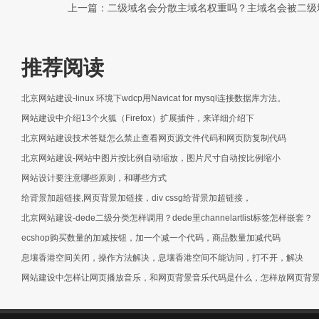
上一篇：二级域名会分散主域名权重吗？主域名会被二
推荐阅读
北京网站建设-linux 环境下wdcp用Navicat for mysql连接数据库方法。
网站建设中介绍13个火狐（Firefox）扩展插件，来详细介绍下
北京网站建设技术答疑怎么禁止查看网页源文件代码和网页防复制代码
北京网站建设-网站中图片按比例自动缩放，图片尺寸自动按比例缩小
网站设计要注意哪些原则，和哪些方式
给背景加超链接,网页背景加链接，div cssg给背景加超链接，
北京网站建设-dede二级分类怎样调用？dede里channelartlist标签怎样嵌套？
ecshop购买数量的加减按钮，加一个减一个代码，商品数量加减代码
息壤香港空间关闭，操作方法解决，息壤香港空间不能访问，打不开，解决
网站建设中怎样让网页播放音乐，和网页背景音乐代码是什么，怎样放网页背