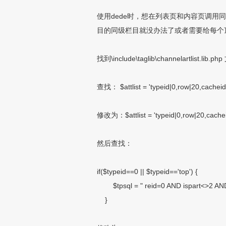
使用dede时，想在列表页和内容页调用同级栏目的文
目的同级栏目就没办法了或者需要给每个
找到\include\taglib\channelartlist.lib.ph
查找：
$attlist = 'typeid|0,row|20,cacheid
修改为：$attlist = 'typeid|0,row|20,cachei
然后查找：
if($typeid==0 || $typeid=='top') {
$tpsql = " reid=0 AND ispart<>2 A
}