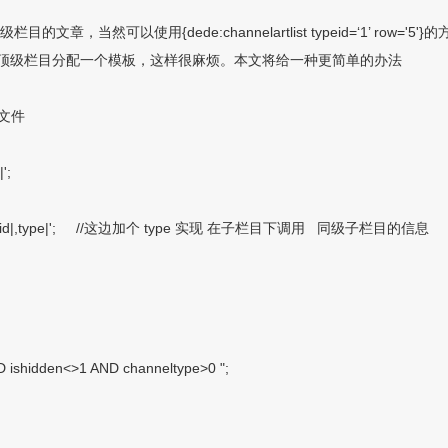
章，当然可以使用{dede:channelartlist typeid=‘1’ row=
顶级栏目分配一个模板，这样很麻烦。本文将给一种更简单的办法
p 文件
|';
d|,type|';
//这边加个 type 实现 在子栏目下调用
同级子栏目的信息
ND ishidden<>1 AND channeltype>0 ";