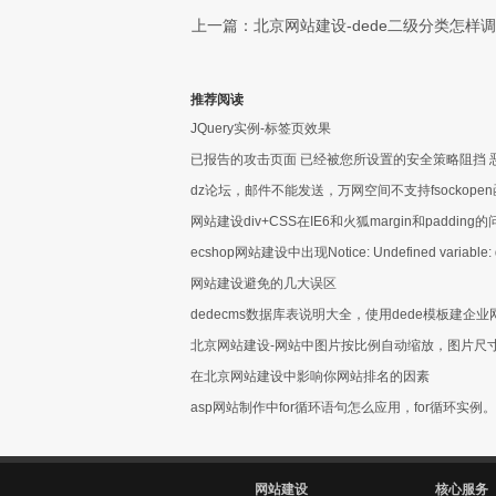
上一篇：北京网站建设-dede二级分类怎样调用？d
推荐阅读
JQuery实例-标签页效果
已报告的攻击页面 已经被您所设置的安全策略阻挡 
dz论坛，邮件不能发送，万网空间不支持fsockop
网站建设div+CSS在IE6和火狐margin和paddin
ecshop网站建设中出现Notice: Undefined variable: data
网站建设避免的几大误区
dedecms数据库表说明大全，使用dede模板建企业
北京网站建设-网站中图片按比例自动缩放，图片尺
在北京网站建设中影响你网站排名的因素
asp网站制作中for循环语句怎么应用，for循环实例。
网站建设
核心服务