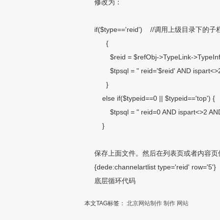
修改为：
if($type=='reid')
//调用上级目录下的子
{
$reid = $refObj->TypeLink->TypeInfo
$tpsql = " reid='$reid' AND ispart<
}
else if($typeid==0 || $typeid=='top') {
$tpsql = " reid=0 AND ispart<>2 A
}
保存上面文件。然后在列表页或者内容页
{dede:channelartlist type='reid' row='5'}
底层循环代码
本文TAG标签：
北京网站制作
制作
网站