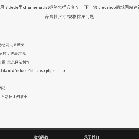
ede里channelartlist标签怎样嵌套？
下一篇：ecshop商城网
品属性尺寸/规格排序问题
恶意网页尝试安
en函数，解决方法。
g的问题_北京网站制作
 in d:\ncludes\lib_base.php on line
网站
寸自动按比例缩小
建站案例
关于我们