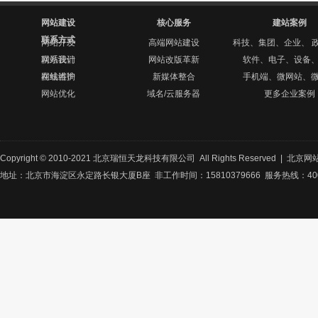
网站建设
核心服务
建站案例
联系方式
网站开发
高端网站建设
科技、集团、企业、 
网站设计
联系我们
网站改版革新
软件、电子、设备
网站维护
在线咨询
新媒体整合
手机端、微网站、
网站优化
域名/云服务器
更多企业案例
Copyright © 2010-2021 北京瑞恒天龙科技有限公司 All Rights Reserved |
北京网
地址：北京市海淀区永定路长银大厦B座 非工作时间：15810379666 服务热线：400-8