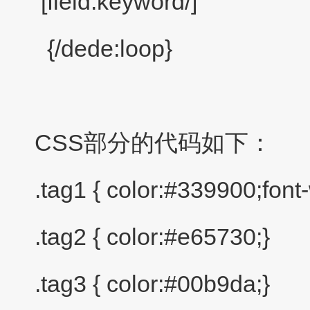
[field:keyword/]
{/dede:loop}
CSS部分的代码如下：
.tag1 { color:#339900;font-
.tag2 { color:#e65730;}
.tag3 { color:#00b9da;}