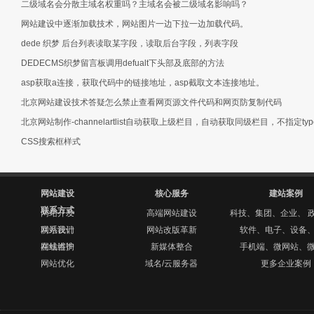
二级域名会分散主域名权重吗？主域名会被二级域名影响吗？
网站建设中逐渐加载技术，网站图片一边下拉一边加载代码。
dede 织梦 后台列表读取某字段，读取后台字段，列表字段
DEDECMS织梦留言板调用defualt下头部及底部的方法
asp获取a连接，获取代码中的链接地址，asp截取文本连接地址。
北京网站建设技术答疑怎么禁止查看网页源文件代码和网页防复制代码
北京网站制作-channelartlist自动获取上级栏目，自动获取同级栏目，不指定type
CSS搜索框样式
网站建设
核心服务
建站案例
联系方式
网站开发
高端网站建设
科技、集团、企业、 
网站设计
联系我们
网站改版革新
软件、电子、设备
网站维护
在线咨询
新媒体整合
手机端、微网站、
网站优化
域名/云服务器
更多企业案例